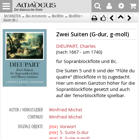
Die klassische Note
→
→
→
MUSIKNOTEN
Blas-Instrumente
Blockflöte
Blockflöte +
Klavier (Bc.)
Zwei Suiten (G-dur, g-moll)
DIEUPART, Charles
(nach 1667 - um 1740)
für Sopranblockflöte und Bc.
Die Suiten 5 und 6 sind der "Flûte du
quatre" (Blockflöte in b) zugedacht.
Hier um einen Ganzton höher für die
Sopranblockflöte gesetzt und auch
auf der Tenorblockflöte spielbar.
AUTOR / HERAUSGEBER
Winfried Michel
CONTINUO
Winfried Michel
DIGITALE OBJEKTE
Vorwort
[PDF]
5. Suite G-dur
[PDF]
6. Suite g-moll
[PDF]