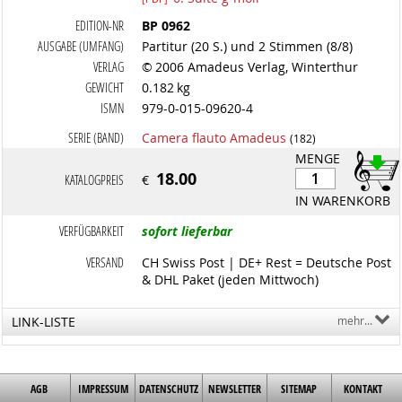
EDITION-NR
BP 0962
AUSGABE (UMFANG)
Partitur (20 S.) und 2 Stimmen (8/8)
VERLAG
© 2006 Amadeus Verlag, Winterthur
GEWICHT
0.182 kg
ISMN
979-0-015-09620-4
SERIE (BAND)
Camera flauto Amadeus
(182)
MENGE
18.00
KATALOGPREIS
€
IN WARENKORB
VERFÜGBARKEIT
sofort lieferbar
VERSAND
CH Swiss Post | DE+ Rest = Deutsche Post
& DHL Paket (jeden Mittwoch)
LINK-LISTE
mehr...
AGB
IMPRESSUM
DATENSCHUTZ
NEWSLETTER
SITEMAP
KONTAKT