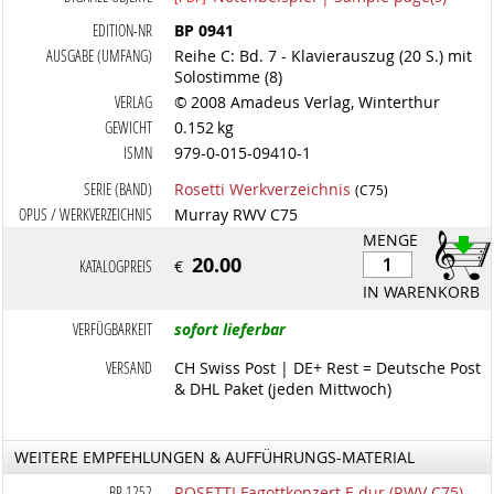
EDITION-NR
BP 0941
AUSGABE (UMFANG)
Reihe C: Bd. 7 - Klavierauszug (20 S.) mit
Solostimme (8)
VERLAG
© 2008 Amadeus Verlag, Winterthur
GEWICHT
0.152 kg
ISMN
979-0-015-09410-1
SERIE (BAND)
Rosetti Werkverzeichnis
(C75)
OPUS / WERKVERZEICHNIS
Murray RWV C75
MENGE
20.00
KATALOGPREIS
€
IN WARENKORB
VERFÜGBARKEIT
sofort lieferbar
VERSAND
CH Swiss Post | DE+ Rest = Deutsche Post
& DHL Paket (jeden Mittwoch)
WEITERE EMPFEHLUNGEN & AUFFÜHRUNGS-MATERIAL
BP 1252
ROSETTI Fagottkonzert F-dur (RWV C75) -