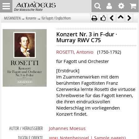
Die klassische Note
→
→
MUSIKNOTEN
Konzerte
für Fagott / Englischhorn
Konzert Nr. 3 in F-dur ·
Murray RWV C75
ROSETTI, Antonio
(1750-1792)
für Fagott und Orchester
[Erstdruck]
Im Zuammenwirken mit dem
berühmten Fagottisten Franz
Czerwenka lernte Rosetti die virtuose
Schreibweise für das Fagott kennen,
die ihren eindrucksvollen
Niederschlag im vorliegenden
Konzert findet.
AUTOR / HERAUSGEBER
Johannes Moesus
DIGITALE OBJEKTE
Notenbeispiel | Sample page(s)
[PDF]