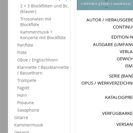
2 + 3 Blockflöten und Bc.
(Klavier)
Triosonaten mit
AUTOR / HERAUSGEB
Blockflöte
CONTIN
Kammermusik +
EDITION-
Konzerte mit Blockflöte
AUSGABE (UMFAN
Panflöte
VERL
Flöte
GEWIC
Oboe / Englischhorn
IS
Klarinette / Bassklarinette
/ Bassethorn
SERIE (BAN
Trompete
OPUS / WERKVERZEICHN
Fagott
Horn
KATALOGPRE
Posaune
Saxophone
VERFÜGBARKE
Gitarre
VERSA
Kammermusik
Gesang