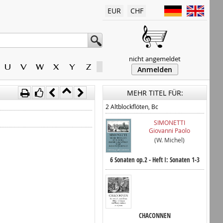
EUR
CHF
nicht angemeldet
U
V
W
X
Y
Z
Anmelden
MEHR TITEL FÜR:
2 Altblockflöten, Bc
SIMONETTI
Giovanni Paolo
(W. Michel)
6 Sonaten op.2 - Heft I: Sonaten 1-3
CHACONNEN