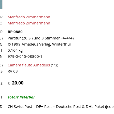
ER
Manfredo Zimmermann
UO
Manfredo Zimmermann
NR
BP 0880
G)
Partitur (20 S.) und 3 Stimmen (4/4/4)
AG
© 1999 Amadeus Verlag, Winterthur
HT
0.164 kg
MN
979-0-015-08800-1
D)
Camera flauto Amadeus
(142)
IS
RV 63
20.00
€
IS
IT
sofort lieferbar
ND
CH Swiss Post | DE+ Rest = Deutsche Post & DHL Paket (jed