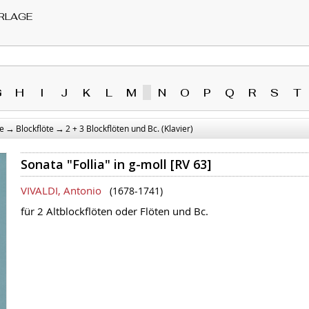
RLAGE
G
H
I
J
K
L
M
N
O
P
Q
R
S
T
→
→
e
Blockflöte
2 + 3 Blockflöten und Bc. (Klavier)
Sonata "Follia" in g-moll [RV 63]
VIVALDI, Antonio
(1678-1741)
für 2 Altblockflöten oder Flöten und Bc.