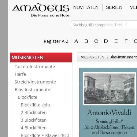
NOVITÄTEN
SERIEN
VE
Die klassische Note
Suchbegriff (Komponist, Titel, ...)
A
B
C
D
E
F
Register A-Z
→
MUSIKNOTEN
MUSIKNOTEN
Blas-Instrument
Tasten-Instrumente
Harfe
Streich-Instrumente
Blas-Instrumente
Blockflöte
Blockflöte solo
2 Blockflöten
3 Blockflöten
4 Blockflöten
Blockflöte + Klavier (Bc.)