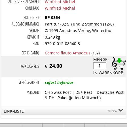
AUTOR / HERAUSGEBER
Winfried Michel
CONTINUO
Winfried Michel
EDITION-NR
BP 0864
AUSGABE (UMFANG)
Partitur (32 S.) und 2 Stimmen (12/8)
VERLAG
© 1999 Amadeus Verlag, Winterthur
GEWICHT
0.249 kg
ISMN
979-0-015-08640-3
SERIE (BAND)
Camera flauto Amadeus
(139)
MENGE
24.00
KATALOGPREIS
€
IN WARENKORB
VERFÜGBARKEIT
sofort lieferbar
VERSAND
CH Swiss Post | DE+ Rest = Deutsche Post
& DHL Paket (jeden Mittwoch)
LINK-LISTE
mehr...