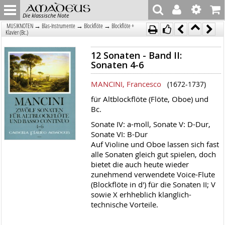
Die klassische Note
→
→
→
MUSIKNOTEN
Blas-Instrumente
Blockflöte
Blockflöte +
Klavier (Bc.)
12 Sonaten - Band II:
Sonaten 4-6
MANCINI, Francesco
(1672-1737)
für Altblockflöte (Flöte, Oboe) und
Bc.
Sonate IV: a-moll, Sonate V: D-Dur,
Sonate VI: B-Dur
Auf Violine und Oboe lassen sich fast
alle Sonaten gleich gut spielen, doch
bietet die auch heute wieder
zunehmend verwendete Voice-Flute
(Blockflöte in d') für die Sonaten II; V
sowie X erhheblich klanglich-
technische Vorteile.