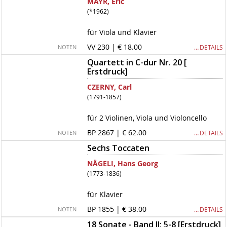
MAYR, Eric
(*1962)
für Viola und Klavier
VV 230 | € 18.00
… DETAILS
NOTEN
Quartett in C-dur Nr. 20 [
Erstdruck]
CZERNY, Carl
(1791-1857)
für 2 Violinen, Viola und Violoncello
BP 2867 | € 62.00
… DETAILS
NOTEN
Sechs Toccaten
NÄGELI, Hans Georg
(1773-1836)
für Klavier
BP 1855 | € 38.00
… DETAILS
NOTEN
18 Sonate - Band II: 5-8 [Erstdruck]