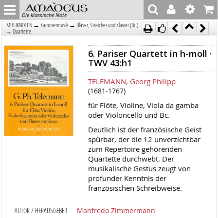
Die klassische Note
→
→
MUSIKNOTEN
Kammermusik
Bläser, Streicher und Klavier (Bc.)
→
Quartette
6. Pariser Quartett in h-moll ·
TWV 43:h1
TELEMANN, Georg Philipp
(1681-1767)
für Flöte, Violine, Viola da gamba
oder Violoncello und Bc.
Deutlich ist der französische Geist
spürbar, der die 12 unverzichtbar
zum Repertoire gehörenden
Quartette durchwebt. Der
musikalische Gestus zeugt von
profunder Kenntnis der
französischen Schreibweise.
AUTOR / HERAUSGEBER
Manfredo Zimmermann