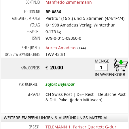
CONTINUO
Manfredo Zimmermann
EDITION-NR
BP 0836
AUSGABE (UMFANG)
Partitur (16 S.) und 5 Stimmen (4/4/4/4/4)
VERLAG
© 1998 Amadeus Verlag, Winterthur
GEWICHT
0.175 kg
ISMN
979-0-015-08360-0
SERIE (BAND)
Aurea Amadeus
(144)
OPUS / WERKVERZEICHNIS
TWV 43:h1
MENGE
20.00
KATALOGPREIS
€
IN WARENKORB
VERFÜGBARKEIT
sofort lieferbar
VERSAND
CH Swiss Post | DE+ Rest = Deutsche Post
& DHL Paket (jeden Mittwoch)
WEITERE EMPFEHLUNGEN & AUFFÜHRUNGS-MATERIAL
BP 0831
TELEMANN 1. Pariser Quartett G-dur