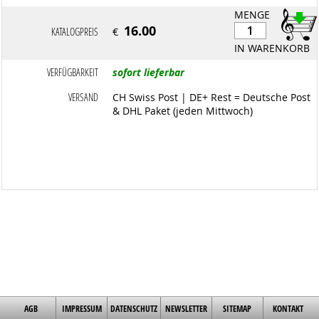
MENGE
16.00
KATALOGPREIS
€
IN WARENKORB
VERFÜGBARKEIT
sofort lieferbar
VERSAND
CH Swiss Post | DE+ Rest = Deutsche Post
& DHL Paket (jeden Mittwoch)
AGB
IMPRESSUM
DATENSCHUTZ
NEWSLETTER
SITEMAP
KONTAKT