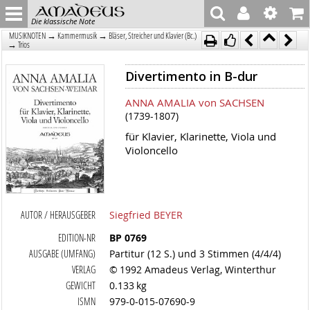
Die klassische Note
→
→
MUSIKNOTEN
Kammermusik
Bläser, Streicher und Klavier (Bc.)
→
Trios
Divertimento in B-dur
ANNA AMALIA von SACHSEN
(1739-1807)
für Klavier, Klarinette, Viola und
Violoncello
AUTOR / HERAUSGEBER
Siegfried BEYER
EDITION-NR
BP 0769
AUSGABE (UMFANG)
Partitur (12 S.) und 3 Stimmen (4/4/4)
VERLAG
© 1992 Amadeus Verlag, Winterthur
GEWICHT
0.133 kg
ISMN
979-0-015-07690-9