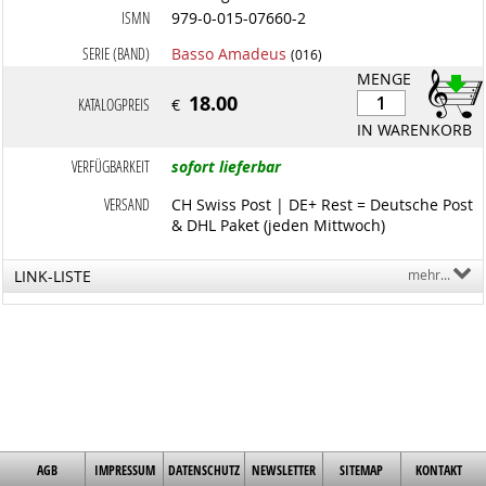
ISMN
979-0-015-07660-2
SERIE (BAND)
Basso Amadeus
(016)
MENGE
18.00
KATALOGPREIS
€
IN WARENKORB
VERFÜGBARKEIT
sofort lieferbar
VERSAND
CH Swiss Post | DE+ Rest = Deutsche Post
& DHL Paket (jeden Mittwoch)
LINK-LISTE
mehr...
AGB
IMPRESSUM
DATENSCHUTZ
NEWSLETTER
SITEMAP
KONTAKT