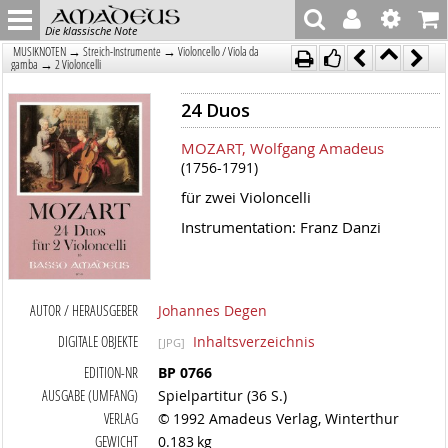
Die klassische Note
→
→
MUSIKNOTEN
Streich-Instrumente
Violoncello / Viola da
→
gamba
2 Violoncelli
24 Duos
MOZART, Wolfgang Amadeus
(1756-1791)
für zwei Violoncelli
Instrumentation: Franz Danzi
AUTOR / HERAUSGEBER
Johannes Degen
DIGITALE OBJEKTE
Inhaltsverzeichnis
[JPG]
EDITION-NR
BP 0766
AUSGABE (UMFANG)
Spielpartitur (36 S.)
VERLAG
© 1992 Amadeus Verlag, Winterthur
GEWICHT
0.183 kg