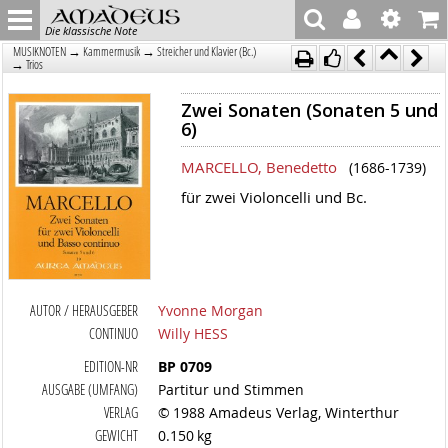
Die klassische Note
→
→
MUSIKNOTEN
Kammermusik
Streicher und Klavier (Bc.)
→
Trios
Zwei Sonaten (Sonaten 5 und
6)
MARCELLO, Benedetto
(1686-1739)
für zwei Violoncelli und Bc.
AUTOR / HERAUSGEBER
Yvonne Morgan
CONTINUO
Willy HESS
EDITION-NR
BP 0709
AUSGABE (UMFANG)
Partitur und Stimmen
VERLAG
© 1988 Amadeus Verlag, Winterthur
GEWICHT
0.150 kg