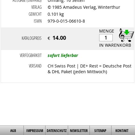
AUSGABE (UMFANG)
Umfang: 16 Seiten
VERLAG
© 1985 Amadeus Verlag, Winterthur
GEWICHT
0.101 kg
ISMN
979-0-015-06610-8
MENGE
14.00
KATALOGPREIS
€
IN WARENKORB
VERFÜGBARKEIT
sofort lieferbar
VERSAND
CH Swiss Post | DE+ Rest = Deutsche Post
& DHL Paket (jeden Mittwoch)
AGB
IMPRESSUM
DATENSCHUTZ
NEWSLETTER
SITEMAP
KONTAKT