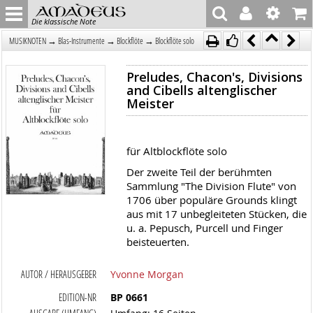
Die klassische Note
→
→
→
MUSIKNOTEN
Blas-Instrumente
Blockflöte
Blockflöte solo
Preludes, Chacon's, Divisions
and Cibells altenglischer
Meister
für Altblockflöte solo
Der zweite Teil der berühmten
Sammlung "The Division Flute" von
1706 über populäre Grounds klingt
aus mit 17 unbegleiteten Stücken, die
u. a. Pepusch, Purcell und Finger
beisteuerten.
AUTOR / HERAUSGEBER
Yvonne Morgan
EDITION-NR
BP 0661