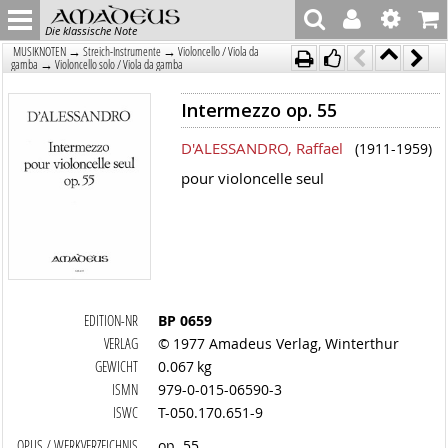
Die klassische Note
→
→
MUSIKNOTEN
Streich-Instrumente
Violoncello / Viola da
→
gamba
Violoncello solo / Viola da gamba
Intermezzo op. 55
D'ALESSANDRO, Raffael
(1911-1959)
pour violoncelle seul
EDITION-NR
BP 0659
VERLAG
© 1977 Amadeus Verlag, Winterthur
GEWICHT
0.067 kg
ISMN
979-0-015-06590-3
ISWC
T-050.170.651-9
OPUS / WERKVERZEICHNIS
op. 55