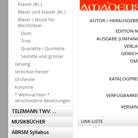
Klavier (Bc.)
Bläser und Klavier (Bc.)
Bläser / Musik für
AUTOR / HERAUSGEB
Blechbläser
EDITION-
Duos
AUSGABE (UMFAN
Trios
VERL
Quartette / Quintette
GEWIC
Sextette und grösser
IS
Gesang
Streichorchester
KATALOGPRE
Orchester
Konzerte
* Weihnachten *
VERFÜGBARKE
verschiedene Besetzungen
VERSA
TELEMANN TWV: ...
MUSIKBÜCHER
LINK-LISTE
ABRSM Syllabus