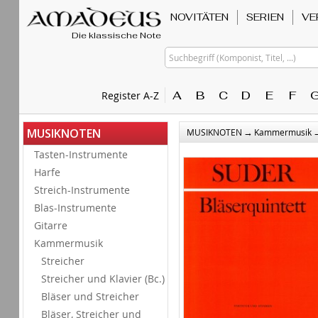
NOVITÄTEN
SERIEN
VE
Die klassische Note
Suchbegriff (Komponist, Titel, ...)
A
B
C
D
E
F
Register A-Z
→
MUSIKNOTEN
MUSIKNOTEN
Kammermusik
Tasten-Instrumente
Harfe
Streich-Instrumente
Blas-Instrumente
Gitarre
Kammermusik
Streicher
Streicher und Klavier (Bc.)
Bläser und Streicher
Bläser, Streicher und