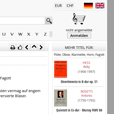
EUR
CHF
nicht angemeldet
U
V
W
X
Y
Z
Anmelden
MEHR TITEL FÜR:
Flöte, Oboe, Klarinette, Horn, Fagott
HESS
Willy
(1906-1997)
 Fagott
Divertimento in B-dur op. 51
isten vermag auf engem
ROSETTI
ersierte Bläser.
Antonio
(1750-1792)
Quintett in Es-dur · Murray RWV B6