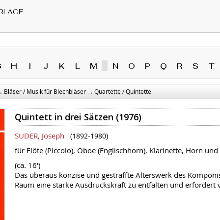
RLAGE
G
H
I
J
K
L
M
N
O
P
Q
R
S
T
→
→
Bläser / Musik für Blechbläser
Quartette / Quintette
Quintett in drei Sätzen (1976)
SUDER, Joseph
(1892-1980)
für Flöte (Piccolo), Oboe (Englischhorn), Klarinette, Horn und
(ca. 16')
Das überaus konzise und gestraffte Alterswerk des Kompon
Raum eine starke Ausdruckskraft zu entfalten und erfordert v