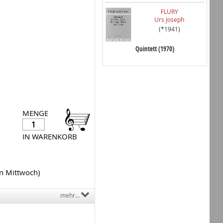
FLURY
Urs Joseph
(*1941)
Quintett (1970)
MENGE
IN WARENKORB
en Mittwoch)
mehr...