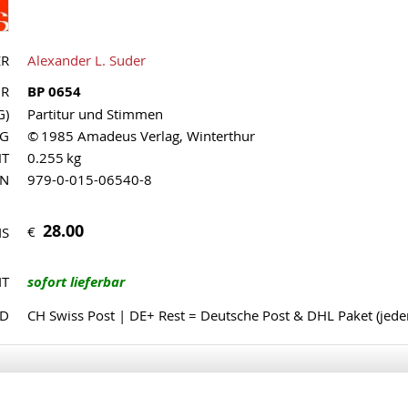
ER
Alexander L. Suder
NR
BP 0654
G)
Partitur und Stimmen
AG
© 1985 Amadeus Verlag, Winterthur
HT
0.255 kg
MN
979-0-015-06540-8
28.00
€
IS
IT
sofort lieferbar
ND
CH Swiss Post | DE+ Rest = Deutsche Post & DHL Paket (jed