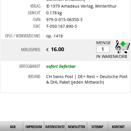
VERLAG
© 1979 Amadeus Verlag, Winterthur
GEWICHT
0.178 kg
ISMN
979-0-015-06350-3
ISWC
T-050.167.890-5
OPUS / WERKVERZEICHNIS
op. 141b
MENGE
16.00
KATALOGPREIS
€
IN WARENKORB
VERFÜGBARKEIT
sofort lieferbar
VERSAND
CH Swiss Post | DE+ Rest = Deutsche Post
& DHL Paket (jeden Mittwoch)
AGB
IMPRESSUM
DATENSCHUTZ
NEWSLETTER
SITEMAP
KONTAKT