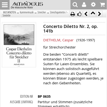
Die klassische Note
→
→
→
MUSIKNOTEN
Kammermusik
Streicher
Streichquintette / -
Sextette
Concerto Diletto Nr. 2, op.
141b
DIETHELM, Caspar
(1926-1997)
für Streichorchester
Die beiden "Concerti diletti"
entstanden 1975 als leicht spielbare
Suiten für Laien-Ensembles. Sie
können auch solistisch ausgeführt
werden (ebenso als Quartett), es
können Bläser zugezogen werden, je
nach den Gebenheiten.
EDITION-NR
BP 0635
AUSGABE (UMFANG)
Partitur und Stimmen (zusätzliche
Stimmen erhältlich)