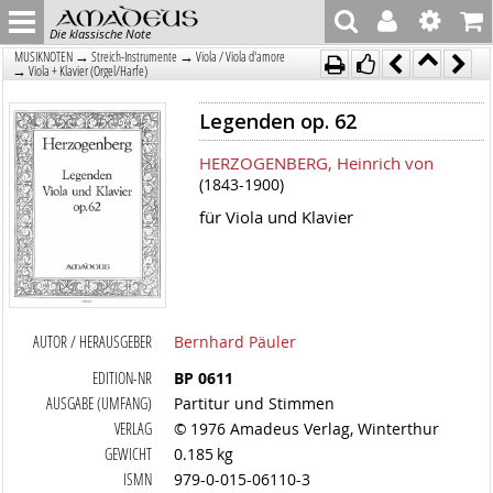
Die klassische Note
→
→
MUSIKNOTEN
Streich-Instrumente
Viola / Viola d'amore
→
Viola + Klavier (Orgel/Harfe)
Legenden op. 62
HERZOGENBERG, Heinrich von
(1843-1900)
für Viola und Klavier
AUTOR / HERAUSGEBER
Bernhard Päuler
EDITION-NR
BP 0611
AUSGABE (UMFANG)
Partitur und Stimmen
VERLAG
© 1976 Amadeus Verlag, Winterthur
GEWICHT
0.185 kg
ISMN
979-0-015-06110-3