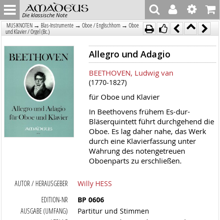
Die klassische Note
→
→
→
MUSIKNOTEN
Blas-Instrumente
Oboe / Englischhorn
Oboe
und Klavier / Orgel (Bc.)
Allegro und Adagio
BEETHOVEN, Ludwig van
(1770-1827)
für Oboe und Klavier
In Beethovens frühem Es-dur-
Bläserquintett führt durchgehend die
Oboe. Es lag daher nahe, das Werk
durch eine Klavierfassung unter
Wahrung des notengetreuen
Oboenparts zu erschließen.
AUTOR / HERAUSGEBER
Willy HESS
EDITION-NR
BP 0606
AUSGABE (UMFANG)
Partitur und Stimmen