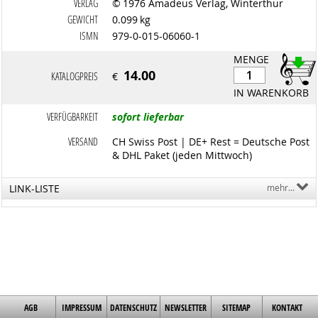
VERLAG
© 1976 Amadeus Verlag, Winterthur
GEWICHT
0.099 kg
ISMN
979-0-015-06060-1
MENGE
14.00
KATALOGPREIS
€
IN WARENKORB
VERFÜGBARKEIT
sofort lieferbar
VERSAND
CH Swiss Post | DE+ Rest = Deutsche Post
& DHL Paket (jeden Mittwoch)
LINK-LISTE
mehr...
AGB
IMPRESSUM
DATENSCHUTZ
NEWSLETTER
SITEMAP
KONTAKT