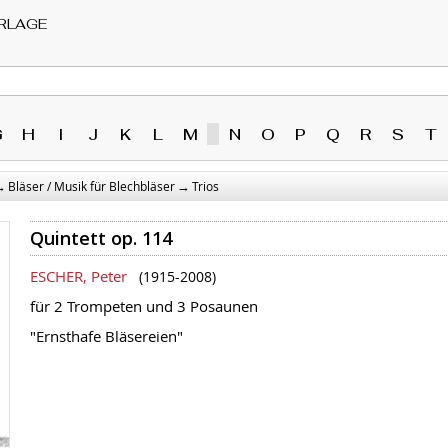
RLAGE
G
H
I
J
K
L
M
N
O
P
Q
R
S
T
→
→
Bläser / Musik für Blechbläser
Trios
Quintett op. 114
ESCHER, Peter
(1915-2008)
für 2 Trompeten und 3 Posaunen
"Ernsthafe Bläsereien"