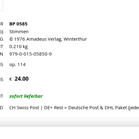
NR
BP 0585
G)
Stimmen
AG
© 1976 Amadeus Verlag, Winterthur
HT
0.210 kg
MN
979-0-015-05850-9
IS
op. 114
24.00
€
IS
IT
sofort lieferbar
ND
CH Swiss Post | DE+ Rest = Deutsche Post & DHL Paket (jed