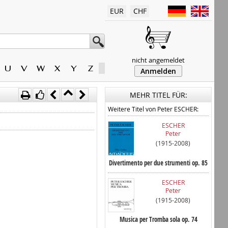
EUR
CHF
nicht angemeldet
U
V
W
X
Y
Z
Anmelden
MEHR TITEL FÜR:
Weitere Titel von Peter ESCHER:
ESCHER
Peter
(1915-2008)
Divertimento per due strumenti op. 85
ESCHER
Peter
(1915-2008)
Musica per Tromba sola op. 74