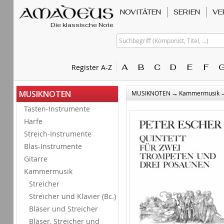
NOVITÄTEN
SERIEN
VE
Die klassische Note
Suchbegriff (Komponist, Titel, ...)
A
B
C
D
E
F
Register A-Z
→
MUSIKNOTEN
MUSIKNOTEN
Kammermusik
Tasten-Instrumente
Harfe
Streich-Instrumente
Blas-Instrumente
Gitarre
Kammermusik
Streicher
Streicher und Klavier (Bc.)
Bläser und Streicher
Bläser, Streicher und