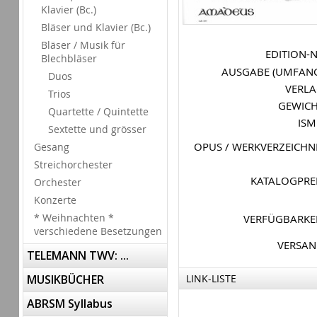
Klavier (Bc.)
Bläser und Klavier (Bc.)
Bläser / Musik für
EDITION-
Blechbläser
AUSGABE (UMFAN
Duos
VERL
Trios
GEWIC
Quartette / Quintette
IS
Sextette und grösser
OPUS / WERKVERZEICHN
Gesang
Streichorchester
KATALOGPRE
Orchester
Konzerte
* Weihnachten *
VERFÜGBARKE
verschiedene Besetzungen
VERSA
TELEMANN TWV: ...
MUSIKBÜCHER
LINK-LISTE
ABRSM Syllabus