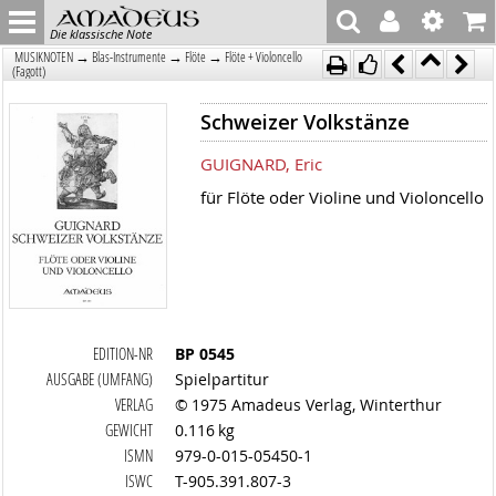
Die klassische Note
→
→
→
MUSIKNOTEN
Blas-Instrumente
Flöte
Flöte + Violoncello
(Fagott)
Schweizer Volkstänze
GUIGNARD, Eric
für Flöte oder Violine und Violoncello
EDITION-NR
BP 0545
AUSGABE (UMFANG)
Spielpartitur
VERLAG
© 1975 Amadeus Verlag, Winterthur
GEWICHT
0.116 kg
ISMN
979-0-015-05450-1
ISWC
T-905.391.807-3