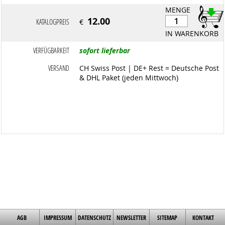
MENGE
12.00
KATALOGPREIS
€
IN WARENKORB
VERFÜGBARKEIT
sofort lieferbar
VERSAND
CH Swiss Post | DE+ Rest = Deutsche Post
& DHL Paket (jeden Mittwoch)
AGB
IMPRESSUM
DATENSCHUTZ
NEWSLETTER
SITEMAP
KONTAKT