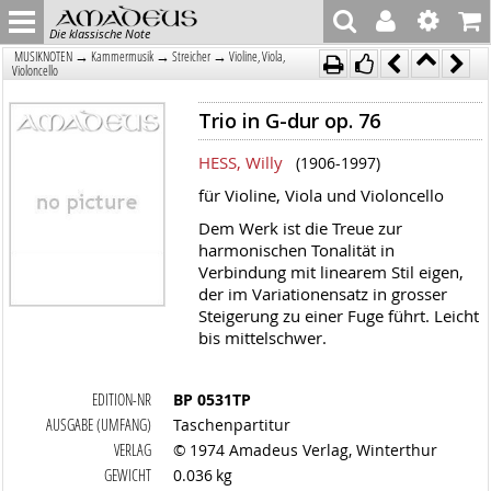
Die klassische Note
→
→
→
MUSIKNOTEN
Kammermusik
Streicher
Violine, Viola,
Violoncello
Trio in G-dur op. 76
HESS, Willy
(1906-1997)
für Violine, Viola und Violoncello
Dem Werk ist die Treue zur
harmonischen Tonalität in
Verbindung mit linearem Stil eigen,
der im Variationensatz in grosser
Steigerung zu einer Fuge führt. Leicht
bis mittelschwer.
EDITION-NR
BP 0531TP
AUSGABE (UMFANG)
Taschenpartitur
VERLAG
© 1974 Amadeus Verlag, Winterthur
GEWICHT
0.036 kg