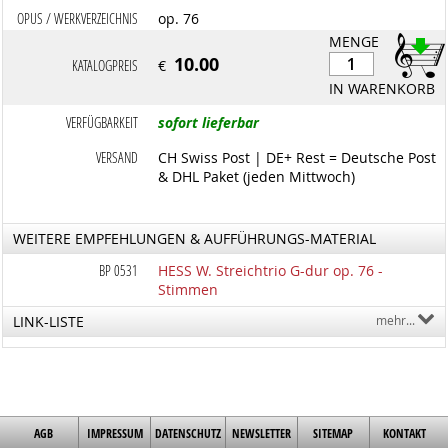
OPUS / WERKVERZEICHNIS
op. 76
MENGE
10.00
KATALOGPREIS
€
IN WARENKORB
VERFÜGBARKEIT
sofort lieferbar
VERSAND
CH Swiss Post | DE+ Rest = Deutsche Post
& DHL Paket (jeden Mittwoch)
WEITERE EMPFEHLUNGEN & AUFFÜHRUNGS-MATERIAL
BP 0531
HESS W. Streichtrio G-dur op. 76 -
Stimmen
LINK-LISTE
mehr...
AGB
IMPRESSUM
DATENSCHUTZ
NEWSLETTER
SITEMAP
KONTAKT