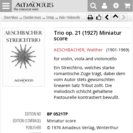
The classical note
→
→
→
Sheet Music
Chamber music
Strings
Viola + Violoncello
Trio op. 21 (1927) Miniatur
score
AESCHBACHER, Walther
(1901-1969)
for violin, viola and violoncello
Ein Streichtrio, welches starke
romantische Züge trägt, dabei dem
vom Autor stets gewünschten
linearen Satz Tribut zollt. Die
melodisch schlicht gehaltene
Pastourelle kontrastiert bewußt.
EDITION NO
BP 0521TP
EDITION (COVERAGE)
Miniatur score
PUBLISHER
© 1976 Amadeus Verlag, Winterthur