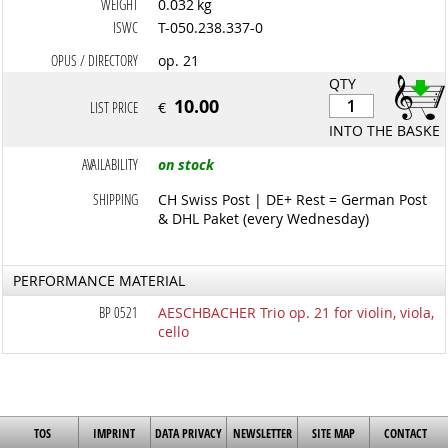
WEIGHT
0.032 kg
ISWC
T-050.238.337-0
OPUS / DIRECTORY
op. 21
QTY
10.00
LIST PRICE
€
INTO THE BASKET
AVAILABILITY
on stock
SHIPPING
CH Swiss Post | DE+ Rest = German Post
& DHL Paket (every Wednesday)
PERFORMANCE MATERIAL
BP 0521
AESCHBACHER Trio op. 21 for violin, viola,
cello
TOS
IMPRINT
DATA PRIVACY
NEWSLETTER
SITE MAP
CONTACT