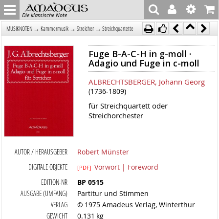
Die klassische Note
→
→
→
MUSIKNOTEN
Kammermusik
Streicher
Streichquartette
Fuge B-A-C-H in g-moll ·
Adagio und Fuge in c-moll
ALBRECHTSBERGER, Johann Georg
(1736-1809)
für Streichquartett oder
Streichorchester
AUTOR / HERAUSGEBER
Robert Münster
DIGITALE OBJEKTE
Vorwort | Foreword
[PDF]
EDITION-NR
BP 0515
AUSGABE (UMFANG)
Partitur und Stimmen
VERLAG
© 1975 Amadeus Verlag, Winterthur
GEWICHT
0.131 kg