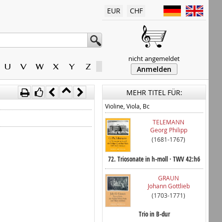
EUR
CHF
nicht angemeldet
U
V
W
X
Y
Z
Anmelden
MEHR TITEL FÜR:
Violine, Viola, Bc
TELEMANN
Georg Philipp
(1681-1767)
72. Triosonate in h-moll · TWV 42:h6
GRAUN
Johann Gottlieb
(1703-1771)
Trio in B-dur