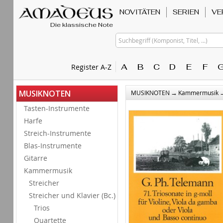
NOVITÄTEN
SERIEN
VE
Die klassische Note
Suchbegriff (Komponist, Titel, ...)
A
B
C
D
E
F
Register A-Z
→
MUSIKNOTEN
MUSIKNOTEN
Kammermusik
Tasten-Instrumente
Harfe
Streich-Instrumente
Blas-Instrumente
Gitarre
Kammermusik
Streicher
Streicher und Klavier (Bc.)
Trios
Quartette