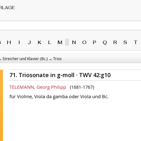
RLAGE
G
H
I
J
K
L
M
N
O
P
Q
R
S
T
→
→
Streicher und Klavier (Bc.)
Trios
71. Triosonate in g-moll · TWV 42:g10
TELEMANN, Georg Philipp
(1681-1767)
für Violine, Viola da gamba oder Viola und Bc.