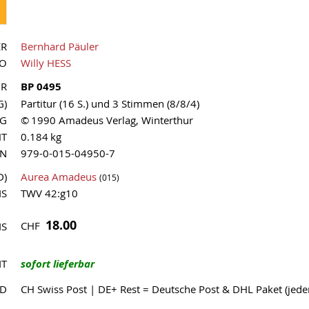
ER
Bernhard Päuler
UO
Willy HESS
NR
BP 0495
G)
Partitur (16 S.) und 3 Stimmen (8/8/4)
AG
© 1990 Amadeus Verlag, Winterthur
HT
0.184 kg
MN
979-0-015-04950-7
D)
Aurea Amadeus
(015)
IS
TWV 42:g10
18.00
CHF
IS
IT
sofort lieferbar
ND
CH Swiss Post | DE+ Rest = Deutsche Post & DHL Paket (jed