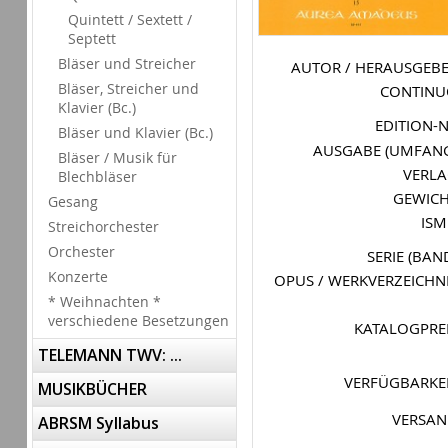
Quintett / Sextett /
Septett
Bläser und Streicher
AUTOR / HERAUSGEB
Bläser, Streicher und
CONTIN
Klavier (Bc.)
EDITION-
Bläser und Klavier (Bc.)
AUSGABE (UMFAN
Bläser / Musik für
VERL
Blechbläser
GEWIC
Gesang
IS
Streichorchester
Orchester
SERIE (BAN
Konzerte
OPUS / WERKVERZEICHN
* Weihnachten *
verschiedene Besetzungen
KATALOGPRE
TELEMANN TWV: ...
VERFÜGBARKE
MUSIKBÜCHER
VERSA
ABRSM Syllabus