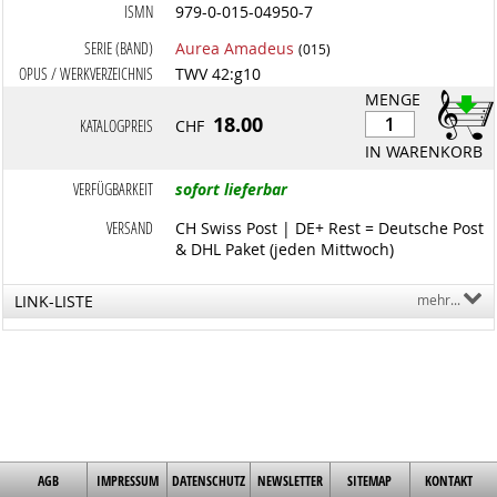
ISMN
979-0-015-04950-7
SERIE (BAND)
Aurea Amadeus
(015)
OPUS / WERKVERZEICHNIS
TWV 42:g10
MENGE
18.00
KATALOGPREIS
CHF
IN WARENKORB
VERFÜGBARKEIT
sofort lieferbar
VERSAND
CH Swiss Post | DE+ Rest = Deutsche Post
& DHL Paket (jeden Mittwoch)
LINK-LISTE
mehr...
AGB
IMPRESSUM
DATENSCHUTZ
NEWSLETTER
SITEMAP
KONTAKT