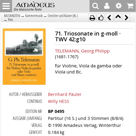
Die klassische Note
→
→
MUSIKNOTEN
Kammermusik
Streicher und Klavier (Bc.)
→
Trios
71. Triosonate in g-moll ·
TWV 42:g10
TELEMANN, Georg Philipp
(1681-1767)
für Violine, Viola da gamba oder
Viola und Bc.
AUTOR / HERAUSGEBER
Bernhard Päuler
CONTINUO
Willy HESS
EDITION-NR
BP 0495
AUSGABE (UMFANG)
Partitur (16 S.) und 3 Stimmen (8/8/4)
VERLAG
© 1990 Amadeus Verlag, Winterthur
GEWICHT
0.184 kg