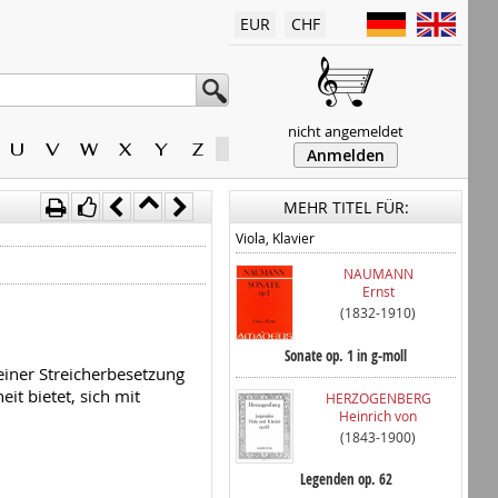
EUR
CHF
nicht angemeldet
U
V
W
X
Y
Z
Anmelden
MEHR TITEL FÜR:
Viola, Klavier
NAUMANN
Ernst
(1832-1910)
Sonate op. 1 in g-moll
einer Streicherbesetzung
it bietet, sich mit
HERZOGENBERG
Heinrich von
(1843-1900)
Legenden op. 62