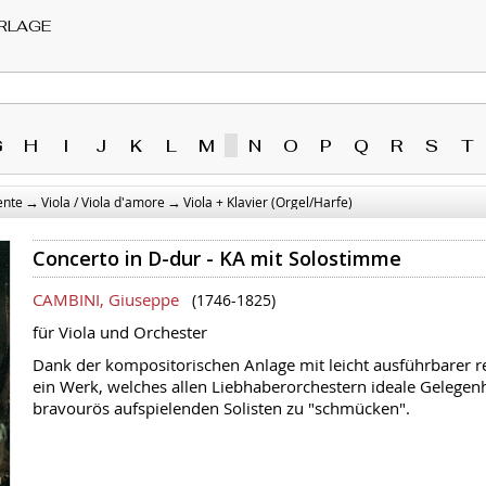
RLAGE
G
H
I
J
K
L
M
N
O
P
Q
R
S
T
→
→
ente
Viola / Viola d'amore
Viola + Klavier (Orgel/Harfe)
Concerto in D-dur - KA mit Solostimme
CAMBINI, Giuseppe
(1746-1825)
für Viola und Orchester
Dank der kompositorischen Anlage mit leicht ausführbarer r
ein Werk, welches allen Liebhaberorchestern ideale Gelegenhe
bravourös aufspielenden Solisten zu "schmücken".