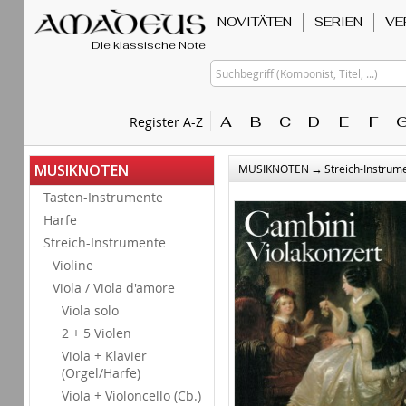
NOVITÄTEN
SERIEN
VE
Die klassische Note
Suchbegriff (Komponist, Titel, ...)
A
B
C
D
E
F
Register A-Z
→
MUSIKNOTEN
MUSIKNOTEN
Streich-Instrum
Tasten-Instrumente
Harfe
Streich-Instrumente
Violine
Viola / Viola d'amore
Viola solo
2 + 5 Violen
Viola + Klavier
(Orgel/Harfe)
Viola + Violoncello (Cb.)