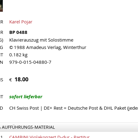
ER
Karel Pojar
NR
BP 0488
G)
Klavierauszug mit Solostimme
AG
© 1988 Amadeus Verlag, Winterthur
HT
0.182 kg
MN
979-0-015-04880-7
18.00
€
IS
IT
sofort lieferbar
ND
CH Swiss Post | DE+ Rest = Deutsche Post & DHL Paket (jed
& AUFFÜHRUNGS-MATERIAL
11
CAMBINI Violakonzert D-dur - Partitur