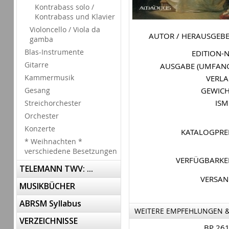
Kontrabass solo /
Kontrabass und Klavier
Violoncello / Viola da
AUTOR / HERAUSGEB
gamba
Blas-Instrumente
EDITION-
Gitarre
AUSGABE (UMFAN
Kammermusik
VERL
GEWIC
Gesang
IS
Streichorchester
Orchester
Konzerte
KATALOGPRE
* Weihnachten *
verschiedene Besetzungen
VERFÜGBARKE
TELEMANN TWV: ...
VERSA
MUSIKBÜCHER
ABRSM Syllabus
WEITERE EMPFEHLUNGEN 
VERZEICHNISSE
BP 26