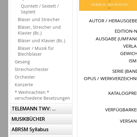
Quintett / Sextett /
Septett
Bläser und Streicher
AUTOR / HERAUSGEB
Bläser, Streicher und
EDITION-
Klavier (Bc.)
AUSGABE (UMFAN
Bläser und Klavier (Bc.)
VERL
Bläser / Musik für
GEWIC
Blechbläser
IS
Gesang
Streichorchester
SERIE (BAN
Orchester
OPUS / WERKVERZEICHN
Konzerte
* Weihnachten *
KATALOGPRE
verschiedene Besetzungen
TELEMANN TWV: ...
VERFÜGBARKE
MUSIKBÜCHER
VERSA
ABRSM Syllabus