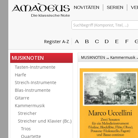
NOVITÄTEN
SERIEN
VE
Die klassische Note
Suchbegriff (Komponist, Titel, ...)
A
B
C
D
E
F
Register A-Z
→
MUSIKNOTEN
MUSIKNOTEN
Kammermusik
Tasten-Instrumente
Harfe
Streich-Instrumente
Blas-Instrumente
Gitarre
Kammermusik
Streicher
Streicher und Klavier (Bc.)
Trios
Quartette