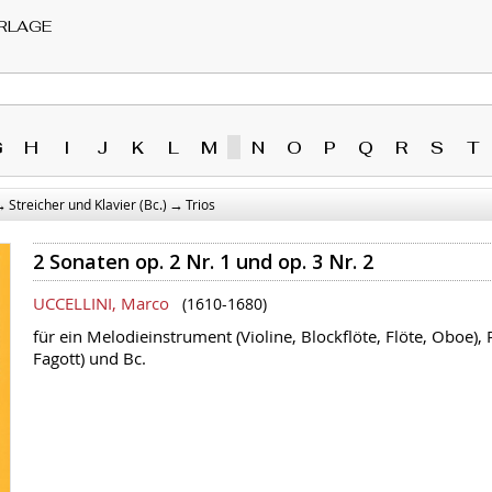
RLAGE
G
H
I
J
K
L
M
N
O
P
Q
R
S
T
→
→
Streicher und Klavier (Bc.)
Trios
2 Sonaten op. 2 Nr. 1 und op. 3 Nr. 2
UCCELLINI, Marco
(1610-1680)
für ein Melodieinstrument (Violine, Blockflöte, Flöte, Oboe),
Fagott) und Bc.