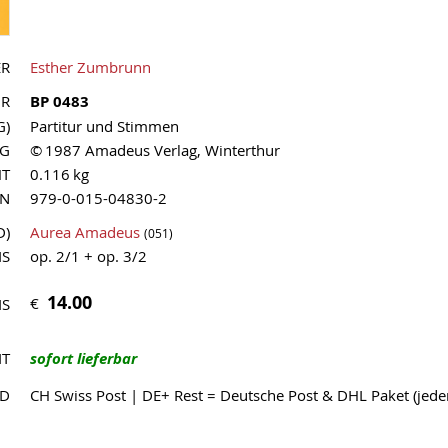
ER
Esther Zumbrunn
NR
BP 0483
G)
Partitur und Stimmen
AG
© 1987 Amadeus Verlag, Winterthur
HT
0.116 kg
MN
979-0-015-04830-2
D)
Aurea Amadeus
(051)
IS
op. 2/1 + op. 3/2
14.00
€
IS
IT
sofort lieferbar
ND
CH Swiss Post | DE+ Rest = Deutsche Post & DHL Paket (jed