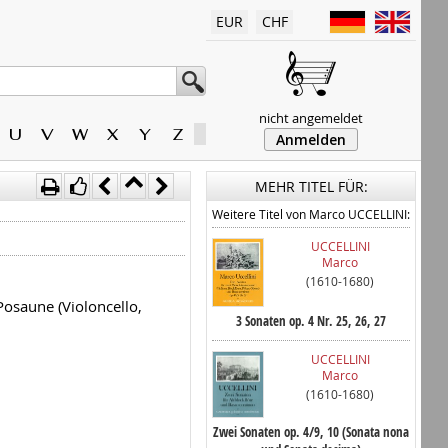
EUR
CHF
nicht angemeldet
U
V
W
X
Y
Z
Anmelden
MEHR TITEL FÜR:
Weitere Titel von Marco UCCELLINI:
UCCELLINI
Marco
(1610-1680)
 Posaune (Violoncello,
3 Sonaten op. 4 Nr. 25, 26, 27
UCCELLINI
Marco
(1610-1680)
Zwei Sonaten op. 4/9, 10 (Sonata nona