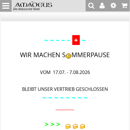
Die klassische Note
~ ~
+
~
~ ~ ~
WIR MACHEN S
MMERPAUSE
VOM 17.07. - 7.08.2026
BLEIBT UNSER VERTRIEB GESCHLOSSEN
~ ~
~ ~ ~
~ ~
~
_________
> > >