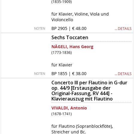
(1835-1909)
für Klavier, Violine, Viola und
Violoncello
BP 2905 | € 48.00
… DETAILS
NOTEN
Sechs Toccaten
NÄGELI, Hans Georg
(1773-1836)
für Klavier
BP 1855 | € 38.00
… DETAILS
NOTEN
Concerto III per Flautino in G-dur
op. 44/9 [Erstausgabe der
Original-Fassung, RV 444] -
Klavierauszug mit Flautino
VIVALDI, Antonio
(1678-1741)
für Flautino (Sopranblockflöte),
Streicher und Bc.