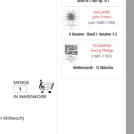
Suite in C-dur op. 5/1
GALLIARD
John Ernest
(um 1680-1749)
6 Sonaten - Band I: Sonaten 1-3
TELEMANN
Georg Philipp
(1681-1767)
Heldenmusik · 12 Märsche
MENGE
IN WARENKORB
en Mittwoch)