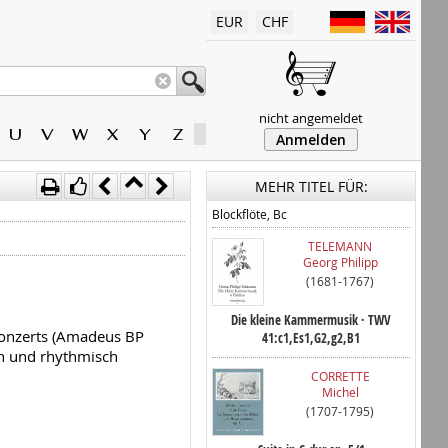
EUR
CHF
nicht angemeldet
U
V
W
X
Y
Z
Anmelden
MEHR TITEL FÜR:
Blockflöte, Bc
TELEMANN
Georg Philipp
(1681-1767)
Die kleine Kammermusik · TWV
onzerts (Amadeus BP
41:c1,Es1,G2,g2,B1
en und rhythmisch
CORRETTE
Michel
(1707-1795)