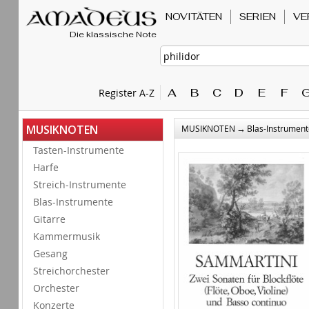
NOVITÄTEN
SERIEN
VE
Die klassische Note
A
B
C
D
E
F
Register A-Z
→
MUSIKNOTEN
MUSIKNOTEN
Blas-Instrument
Tasten-Instrumente
Harfe
Streich-Instrumente
Blas-Instrumente
Gitarre
Kammermusik
Gesang
Streichorchester
Orchester
Konzerte