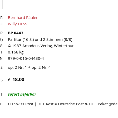
ER
Bernhard Päuler
UO
Willy HESS
NR
BP 0443
G)
Partitur (16 S.) und 2 Stimmen (8/8)
AG
© 1987 Amadeus Verlag, Winterthur
HT
0.168 kg
MN
979-0-015-04430-4
IS
op. 2 Nr. 1 + op. 2 Nr. 4
18.00
€
IS
IT
sofort lieferbar
ND
CH Swiss Post | DE+ Rest = Deutsche Post & DHL Paket (jed