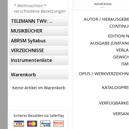
* Weihnachten *
verschiedene Besetzungen
AUTOR / HERAUSGEB
TELEMANN TWV: ...
CONTIN
MUSIKBÜCHER
EDITION-
ABRSM Syllabus
AUSGABE (UMFAN
VERL
VERZEICHNISSE
GEWIC
Instrumentenliste
IS
OPUS / WERKVERZEICHN
Warenkorb
KATALOGPRE
Keine Artikel im Warenkorb
VERFÜGBARKE
VERSA
Sicheres Bezahlen via SaferPay