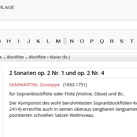
RLAGE
G
H
I
J
K
L
M
N
O
P
Q
R
S
T
→
→
e
Blockflöte
Blockflöte + Klavier (Bc.)
2 Sonaten op. 2 Nr. 1 und op. 2 Nr. 4
SAMMARTINI, Giuseppe
(1693-1751)
für Sopranblockflöte oder Flöte (Violine, Oboe) und Bc.
Der Komponist des wohl berühmtesten Sopranblockflöten-K
2414) erreichte auch in seinen überaus sangbaren langsam
pointierten schnellen Sätzen Weltniveau.