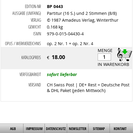
EDITION-NR
BP 0443
AUSGABE (UMFANG)
Partitur (16 S.) und 2 Stimmen (8/8)
VERLAG
© 1987 Amadeus Verlag, Winterthur
GEWICHT
0.168 kg
ISMN
979-0-015-04430-4
OPUS / WERKVERZEICHNIS
op. 2 Nr. 1 + op. 2 Nr. 4
MENGE
18.00
KATALOGPREIS
€
IN WARENKORB
VERFÜGBARKEIT
sofort lieferbar
VERSAND
CH Swiss Post | DE+ Rest = Deutsche Post
& DHL Paket (jeden Mittwoch)
AGB
IMPRESSUM
DATENSCHUTZ
NEWSLETTER
SITEMAP
KONTAKT