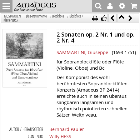
Die klassische Note
→
→
→
MUSIKNOTEN
Blas-Instrumente
Blockflöte
Blockflöte +
Klavier (Bc.)
2 Sonaten op. 2 Nr. 1 und op.
2 Nr. 4
SAMMARTINI, Giuseppe
(1693-1751)
für Sopranblockflöte oder Flöte
(Violine, Oboe) und Bc.
Der Komponist des wohl
berühmtesten Sopranblockflöten-
Konzerts (Amadeus BP 2414)
erreichte auch in seinen überaus
sangbaren langsamen und
rhythmisch pointierten schnellen
Sätzen Weltniveau.
AUTOR / HERAUSGEBER
Bernhard Päuler
CONTINUO
Willy HESS