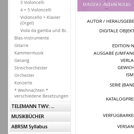
3 Violoncelli
4 + 5 Violoncelli
Violoncello + Klavier
AUTOR / HERAUSGEB
(Orgel)
DIGITALE OBJEK
Viola da gamba und Bc.
Blas-Instrumente
EDITION-
Gitarre
AUSGABE (UMFAN
Kammermusik
VERL
Gesang
GEWIC
Streichorchester
IS
Orchester
Konzerte
SERIE (BAN
* Weihnachten *
verschiedene Besetzungen
KATALOGPRE
TELEMANN TWV: ...
VERFÜGBARKE
MUSIKBÜCHER
VERSA
ABRSM Syllabus