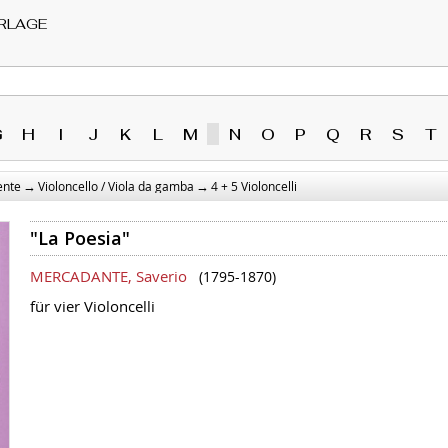
RLAGE
G
H
I
J
K
L
M
N
O
P
Q
R
S
T
→
→
ente
Violoncello / Viola da gamba
4 + 5 Violoncelli
"La Poesia"
MERCADANTE, Saverio
(1795-1870)
für vier Violoncelli