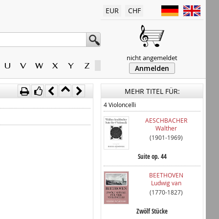
EUR
CHF
nicht angemeldet
U
V
W
X
Y
Z
Anmelden
MEHR TITEL FÜR:
4 Violoncelli
AESCHBACHER
Walther
(1901-1969)
Suite op. 44
BEETHOVEN
Ludwig van
(1770-1827)
Zwölf Stücke