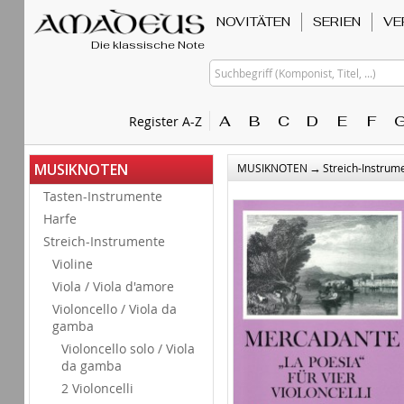
NOVITÄTEN
SERIEN
VE
Die klassische Note
Suchbegriff (Komponist, Titel, ...)
A
B
C
D
E
F
Register A-Z
→
MUSIKNOTEN
MUSIKNOTEN
Streich-Instrum
Tasten-Instrumente
Harfe
Streich-Instrumente
Violine
Viola / Viola d'amore
Violoncello / Viola da
gamba
Violoncello solo / Viola
da gamba
2 Violoncelli