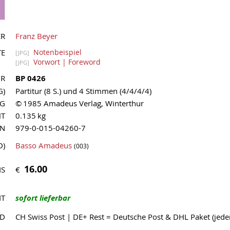
ER
Franz Beyer
TE
Notenbeispiel
[JPG]
Vorwort | Foreword
[JPG]
NR
BP 0426
G)
Partitur (8 S.) und 4 Stimmen (4/4/4/4)
AG
© 1985 Amadeus Verlag, Winterthur
HT
0.135 kg
MN
979-0-015-04260-7
D)
Basso Amadeus
(003)
16.00
€
IS
IT
sofort lieferbar
ND
CH Swiss Post | DE+ Rest = Deutsche Post & DHL Paket (jed