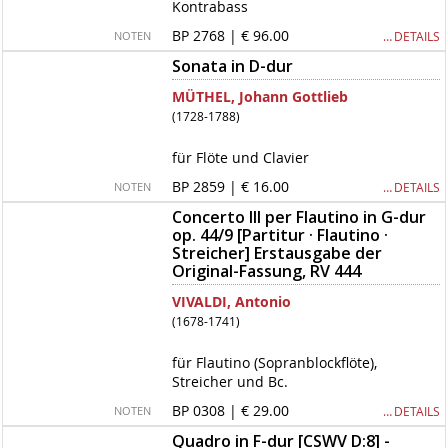
Kontrabass
BP 2768 | € 96.00
… DETAILS
NOTEN
Sonata in D-dur
MÜTHEL, Johann Gottlieb
(1728-1788)
für Flöte und Clavier
BP 2859 | € 16.00
… DETAILS
NOTEN
Concerto III per Flautino in G-dur
op. 44/9 [Partitur · Flautino ·
Streicher] Erstausgabe der
Original-Fassung, RV 444
VIVALDI, Antonio
(1678-1741)
für Flautino (Sopranblockflöte),
Streicher und Bc.
BP 0308 | € 29.00
… DETAILS
NOTEN
Quadro in F-dur [CSWV D:8] -