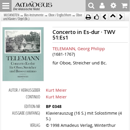
Die klassische Note
→
→
→
MUSIKNOTEN
Blas-Instrumente
Oboe / Englischhorn
Oboe
und Klavier / Orgel (Bc.)
Concerto in Es-dur · TWV
51:Es1
TELEMANN, Georg Philipp
(1681-1767)
für Oboe, Streicher und Bc.
AUTOR / HERAUSGEBER
Kurt Meier
CONTINUO
Kurt Meier
EDITION-NR
BP 0348
AUSGABE (UMFANG)
Klavierauszug (16 S.) mit Solostimme (4
S.)
VERLAG
© 1998 Amadeus Verlag, Winterthur