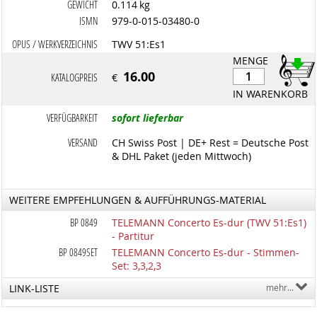
GEWICHT
0.114 kg
ISMN
979-0-015-03480-0
OPUS / WERKVERZEICHNIS
TWV 51:Es1
MENGE
16.00
KATALOGPREIS
€
IN WARENKORB
VERFÜGBARKEIT
sofort lieferbar
VERSAND
CH Swiss Post | DE+ Rest = Deutsche Post
& DHL Paket (jeden Mittwoch)
WEITERE EMPFEHLUNGEN & AUFFÜHRUNGS-MATERIAL
BP 0849
TELEMANN Concerto Es-dur (TWV 51:Es1)
- Partitur
BP 0849SET
TELEMANN Concerto Es-dur - Stimmen-
Set: 3,3,2,3
LINK-LISTE
mehr...