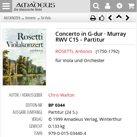
Die klassische Note
→
→
MUSIKNOTEN
Konzerte
für Viola
Concerto in G-dur · Murray
RWV C15 - Partitur
ROSETTI, Antonio
(1750-1792)
für Viola und Orchester
AUTOR / HERAUSGEBER
Chris Walton
EDITION-NR
BP 0344
AUSGABE (UMFANG)
Partitur (24 S.)
VERLAG
© 1999 Amadeus Verlag, Winterthur
GEWICHT
0.133 kg
ISMN
979-0-015-03440-4