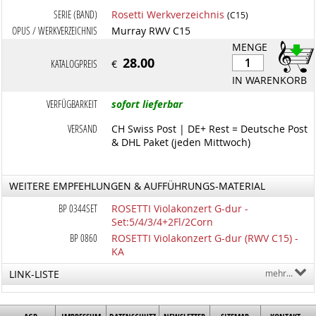
SERIE (BAND)
Rosetti Werkverzeichnis
(C15)
OPUS / WERKVERZEICHNIS
Murray RWV C15
MENGE
28.00
KATALOGPREIS
€
IN WARENKORB
VERFÜGBARKEIT
sofort lieferbar
VERSAND
CH Swiss Post | DE+ Rest = Deutsche Post
& DHL Paket (jeden Mittwoch)
WEITERE EMPFEHLUNGEN & AUFFÜHRUNGS-MATERIAL
BP 0344SET
ROSETTI Violakonzert G-dur -
Set:5/4/3/4+2Fl/2Corn
BP 0860
ROSETTI Violakonzert G-dur (RWV C15) -
KA
LINK-LISTE
mehr...