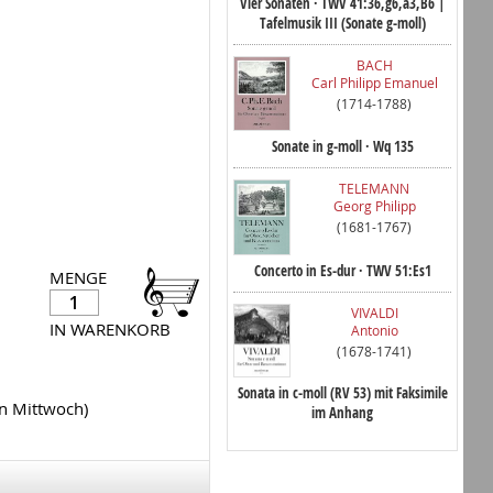
Vier Sonaten · TWV 41:36,g6,a3,B6 |
Tafelmusik III (Sonate g-moll)
BACH
Carl Philipp Emanuel
(1714-1788)
Sonate in g-moll · Wq 135
TELEMANN
Georg Philipp
(1681-1767)
Concerto in Es-dur · TWV 51:Es1
MENGE
VIVALDI
IN WARENKORB
Antonio
(1678-1741)
Sonata in c-moll (RV 53) mit Faksimile
en Mittwoch)
im Anhang