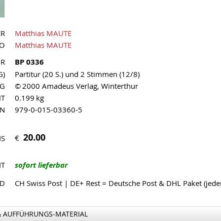
ER
Matthias MAUTE
UO
Matthias MAUTE
NR
BP 0336
G)
Partitur (20 S.) und 2 Stimmen (12/8)
AG
© 2000 Amadeus Verlag, Winterthur
HT
0.199 kg
MN
979-0-015-03360-5
20.00
€
IS
IT
sofort lieferbar
ND
CH Swiss Post | DE+ Rest = Deutsche Post & DHL Paket (jed
& AUFFÜHRUNGS-MATERIAL