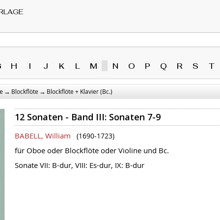
RLAGE
G
H
I
J
K
L
M
N
O
P
Q
R
S
T
→
→
e
Blockflöte
Blockflöte + Klavier (Bc.)
12 Sonaten - Band III: Sonaten 7-9
BABELL, William
(1690-1723)
für Oboe oder Blockflöte oder Violine und Bc.
Sonate VII: B-dur, VIII: Es-dur, IX: B-dur