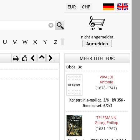
EUR
CHF
nicht angemeldet
U
V
W
X
Y
Z
Anmelden
MEHR TITEL FÜR:
Oboe, Bc
VIVALDI
Antonio
(1678-1741)
Konzert in a-moll op. 3/6 · RV 356 -
Stimmenset: 6/2/3
TELEMANN
Georg Philipp
(1681-1767)