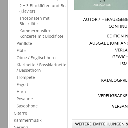
2 + 3 Blockflöten und Bc.
(Klavier)
Triosonaten mit
AUTOR / HERAUSGEB
Blockflöte
CONTIN
Kammermusik +
EDITION-
Konzerte mit Blockflöte
AUSGABE (UMFAN
Panflöte
VERL
Flöte
GEWIC
Oboe / Englischhorn
IS
Klarinette / Bassklarinette
/ Bassethorn
Trompete
KATALOGPRE
Fagott
Horn
VERFÜGBARKE
Posaune
Saxophone
VERSA
Gitarre
Kammermusik
WEITERE EMPFEHLUNGEN 
Gesang