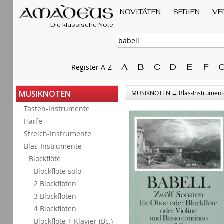
NOVITÄTEN
SERIEN
VE
Die klassische Note
A
B
C
D
E
F
Register A-Z
→
MUSIKNOTEN
MUSIKNOTEN
Blas-Instrument
Tasten-Instrumente
Harfe
Streich-Instrumente
Blas-Instrumente
Blockflöte
Blockflöte solo
2 Blockflöten
3 Blockflöten
4 Blockflöten
Blockflöte + Klavier (Bc.)