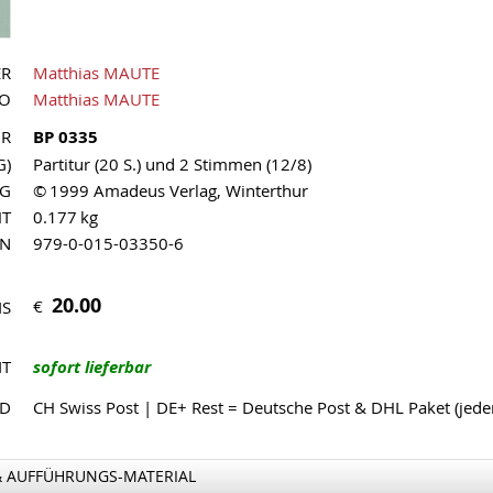
ER
Matthias MAUTE
UO
Matthias MAUTE
NR
BP 0335
G)
Partitur (20 S.) und 2 Stimmen (12/8)
AG
© 1999 Amadeus Verlag, Winterthur
HT
0.177 kg
MN
979-0-015-03350-6
20.00
€
IS
IT
sofort lieferbar
ND
CH Swiss Post | DE+ Rest = Deutsche Post & DHL Paket (jed
& AUFFÜHRUNGS-MATERIAL