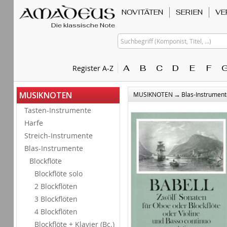
NOVITÄTEN
SERIEN
VE
Die klassische Note
Suchbegriff (Komponist, Titel, ...)
A
B
C
D
E
F
Register A-Z
→
MUSIKNOTEN
MUSIKNOTEN
Blas-Instrument
Tasten-Instrumente
Harfe
Streich-Instrumente
Blas-Instrumente
Blockflöte
Blockflöte solo
2 Blockflöten
3 Blockflöten
4 Blockflöten
Blockflöte + Klavier (Bc.)