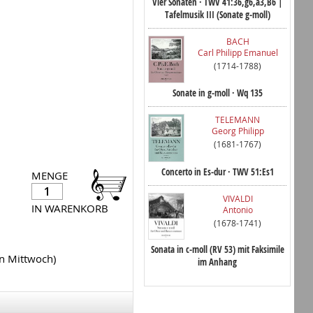
Vier Sonaten · TWV 41:36,g6,a3,B6 |
Tafelmusik III (Sonate g-moll)
BACH
Carl Philipp Emanuel
(1714-1788)
Sonate in g-moll · Wq 135
TELEMANN
Georg Philipp
(1681-1767)
Concerto in Es-dur · TWV 51:Es1
MENGE
VIVALDI
IN WARENKORB
Antonio
(1678-1741)
Sonata in c-moll (RV 53) mit Faksimile
en Mittwoch)
im Anhang