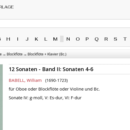
RLAGE
G
H
I
J
K
L
M
N
O
P
Q
R
S
T
→
→
e
Blockflöte
Blockflöte + Klavier (Bc.)
12 Sonaten - Band II: Sonaten 4-6
BABELL, William
(1690-1723)
für Oboe oder Blockflöte oder Violine und Bc.
Sonate IV: g-moll, V: Es-dur, VI: F-dur