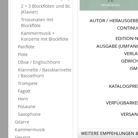
2 + 3 Blockflöten und Bc.
(Klavier)
Triosonaten mit
AUTOR / HERAUSGEB
Blockflöte
CONTIN
Kammermusik +
EDITION-
Konzerte mit Blockflöte
AUSGABE (UMFAN
Panflöte
VERL
Flöte
GEWIC
Oboe / Englischhorn
IS
Klarinette / Bassklarinette
/ Bassethorn
Trompete
KATALOGPRE
Fagott
Horn
VERFÜGBARKE
Posaune
VERSA
Saxophone
Gitarre
Kammermusik
WEITERE EMPFEHLUNGEN 
Gesang