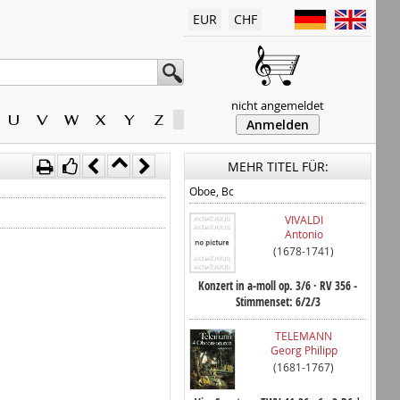
EUR
CHF
nicht angemeldet
U
V
W
X
Y
Z
Anmelden
MEHR TITEL FÜR:
Oboe, Bc
VIVALDI
Antonio
(1678-1741)
Konzert in a-moll op. 3/6 · RV 356 -
Stimmenset: 6/2/3
TELEMANN
Georg Philipp
(1681-1767)