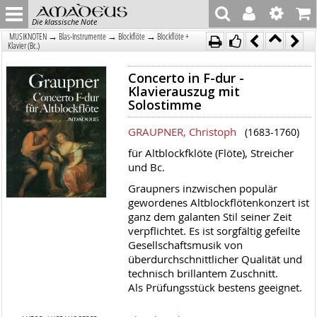
Die klassische Note
→
→
→
MUSIKNOTEN
Blas-Instrumente
Blockflöte
Blockflöte +
Klavier (Bc.)
Concerto in F-dur -
Klavierauszug mit
Solostimme
GRAUPNER, Christoph
(1683-1760)
für Altblockfklöte (Flöte), Streicher
und Bc.
Graupners inzwischen populär
gewordenes Altblockflötenkonzert ist
ganz dem galanten Stil seiner Zeit
verpflichtet. Es ist sorgfältig gefeilte
Gesellschaftsmusik von
überdurchschnittlicher Qualität und
technisch brillantem Zuschnitt.
Als Prüfungsstück bestens geeignet.