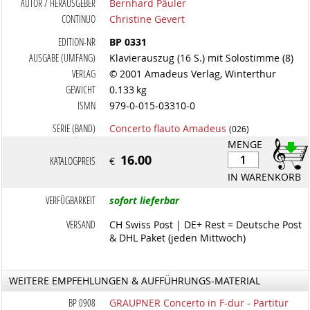
AUTOR / HERAUSGEBER
Bernhard Päuler
CONTINUO
Christine Gevert
EDITION-NR
BP 0331
AUSGABE (UMFANG)
Klavierauszug (16 S.) mit Solostimme (8)
VERLAG
© 2001 Amadeus Verlag, Winterthur
GEWICHT
0.133 kg
ISMN
979-0-015-03310-0
SERIE (BAND)
Concerto flauto Amadeus
(026)
MENGE
16.00
KATALOGPREIS
€
IN WARENKORB
VERFÜGBARKEIT
sofort lieferbar
VERSAND
CH Swiss Post | DE+ Rest = Deutsche Post
& DHL Paket (jeden Mittwoch)
WEITERE EMPFEHLUNGEN & AUFFÜHRUNGS-MATERIAL
BP 0908
GRAUPNER Concerto in F-dur - Partitur