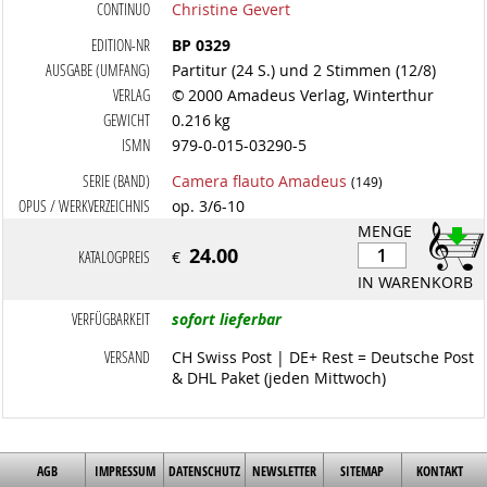
CONTINUO
Christine Gevert
EDITION-NR
BP 0329
AUSGABE (UMFANG)
Partitur (24 S.) und 2 Stimmen (12/8)
VERLAG
© 2000 Amadeus Verlag, Winterthur
GEWICHT
0.216 kg
ISMN
979-0-015-03290-5
SERIE (BAND)
Camera flauto Amadeus
(149)
OPUS / WERKVERZEICHNIS
op. 3/6-10
MENGE
24.00
KATALOGPREIS
€
IN WARENKORB
VERFÜGBARKEIT
sofort lieferbar
VERSAND
CH Swiss Post | DE+ Rest = Deutsche Post
& DHL Paket (jeden Mittwoch)
AGB
IMPRESSUM
DATENSCHUTZ
NEWSLETTER
SITEMAP
KONTAKT