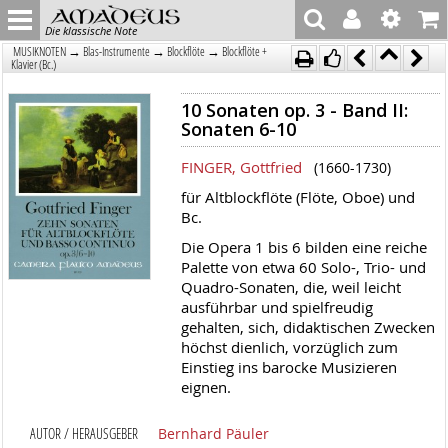
Die klassische Note
→
→
→
MUSIKNOTEN
Blas-Instrumente
Blockflöte
Blockflöte +
Klavier (Bc.)
10 Sonaten op. 3 - Band II:
Sonaten 6-10
FINGER, Gottfried
(1660-1730)
für Altblockflöte (Flöte, Oboe) und
Bc.
Die Opera 1 bis 6 bilden eine reiche
Palette von etwa 60 Solo-, Trio- und
Quadro-Sonaten, die, weil leicht
ausführbar und spielfreudig
gehalten, sich, didaktischen Zwecken
höchst dienlich, vorzüglich zum
Einstieg ins barocke Musizieren
eignen.
AUTOR / HERAUSGEBER
Bernhard Päuler