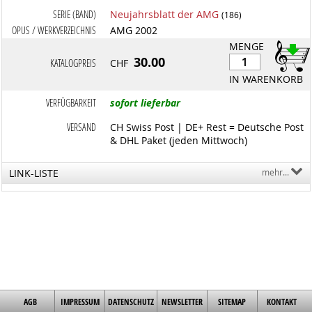
SERIE (BAND)
Neujahrsblatt der AMG
(186)
OPUS / WERKVERZEICHNIS
AMG 2002
MENGE
30.00
KATALOGPREIS
CHF
IN WARENKORB
VERFÜGBARKEIT
sofort lieferbar
VERSAND
CH Swiss Post | DE+ Rest = Deutsche Post
& DHL Paket (jeden Mittwoch)
LINK-LISTE
mehr...
AGB
IMPRESSUM
DATENSCHUTZ
NEWSLETTER
SITEMAP
KONTAKT