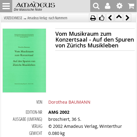
Die klassische Note
→
VERZEICHNISSE
Amadeus Verlag · nach Nummern
Vom Musikraum zum
Konzertsaal - Auf den Spuren
von Zürichs Musikleben
VON
Dorothea BAUMANN
EDITION-NR
AMG 2002
AUSGABE (UMFANG)
broschiert, 36 S.
VERLAG
© 2002 Amadeus Verlag, Winterthur
GEWICHT
0.080 kg