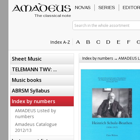
NOVAS
SERIES
EDITO
The classical note
Search in the whole assortment
A
B
C
D
E
F
Index A-Z
→
Sheet Music
Index by numbers
AMADEUS Li
TELEMANN TWV: ...
Music books
ABRSM Syllabus
Index by numbers
AMADEUS Listed by
numbers
Amadeus Catalogue
2012/13