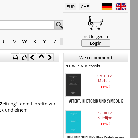
EUR
CHF
not logged in
U
V
W
X
Y
Z
Login
We recommend
N E W In Musicbooks
CALELLA
Michele
new !
AFFEKT, RHETORIK UND SYMBOLIK
eitung", dem Libretto zur
ck und einem
SCHILTZ
Katelijne
new !
HIN UND ZURÜCK: Über Krebskanons,