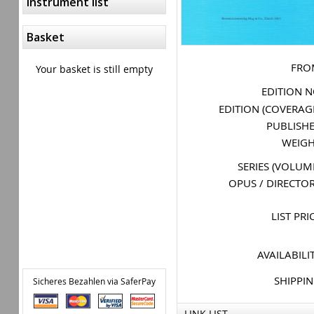
Instrument list
Basket
FRO
Your basket is still empty
EDITION 
EDITION (COVERAG
PUBLISH
WEIG
SERIES (VOLUM
OPUS / DIRECTO
LIST PRI
AVAILABILI
SHIPPI
Sicheres Bezahlen via SaferPay
LINK LIST