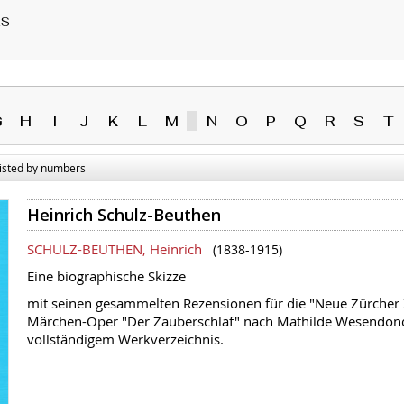
RS
G
H
I
J
K
L
M
N
O
P
Q
R
S
T
sted by numbers
Heinrich Schulz-Beuthen
SCHULZ-BEUTHEN, Heinrich
(1838-1915)
Eine biographische Skizze
mit seinen gesammelten Rezensionen für die "Neue Zürcher Z
Märchen-Oper "Der Zauberschlaf" nach Mathilde Wesendon
vollständigem Werkverzeichnis.