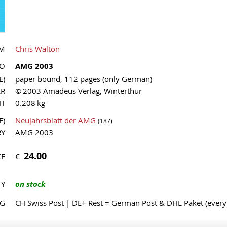
M
Chris Walton
NO
AMG 2003
E)
paper bound, 112 pages (only German)
ER
© 2003 Amadeus Verlag, Winterthur
HT
0.208 kg
E)
Neujahrsblatt der AMG
(187)
RY
AMG 2003
24.00
€
CE
TY
on stock
NG
CH Swiss Post | DE+ Rest = German Post & DHL Paket (ever