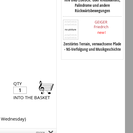
Palindrome und andere
Rückwärtsbewegungen
GEIGER
Friedrich
new !
Zerstörtes Terrain, verwachsene Pfade
- NS-Verfolgung und Musikgeschichte
QTY
INTO THE BASKET
y Wednesday)
more...