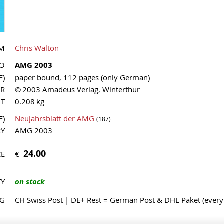
M
Chris Walton
NO
AMG 2003
E)
paper bound, 112 pages (only German)
ER
© 2003 Amadeus Verlag, Winterthur
HT
0.208 kg
E)
Neujahrsblatt der AMG
(187)
RY
AMG 2003
24.00
€
CE
TY
on stock
NG
CH Swiss Post | DE+ Rest = German Post & DHL Paket (ever