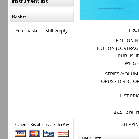
Instrument list
Basket
FRO
Your basket is still empty
EDITION 
EDITION (COVERAG
PUBLISH
WEIG
SERIES (VOLUM
OPUS / DIRECTO
LIST PRI
AVAILABILI
SHIPPI
Sicheres Bezahlen via SaferPay
LINK LIST