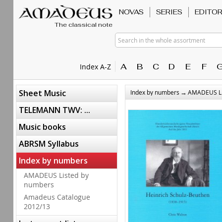
NOVAS
SERIES
EDITO
The classical note
Search in the whole assortment
A
B
C
D
E
F
Index A-Z
→
Sheet Music
Index by numbers
AMADEUS Li
TELEMANN TWV: ...
Music books
ABRSM Syllabus
Index by numbers
AMADEUS Listed by
numbers
Amadeus Catalogue
2012/13