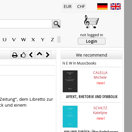
EUR
CHF
not logged in
U
V
W
X
Y
Z
Login
We recommend
N E W In Musicbooks
CALELLA
Michele
new !
AFFEKT, RHETORIK UND SYMBOLIK
eitung", dem Libretto zur
ck und einem
SCHILTZ
Katelijne
new !
HIN UND ZURÜCK: Über Krebskanons,