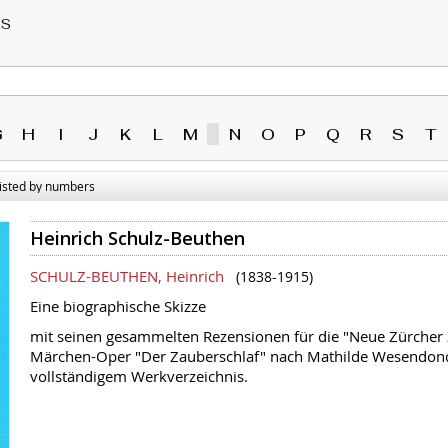
RS
G
H
I
J
K
L
M
N
O
P
Q
R
S
T
sted by numbers
Heinrich Schulz-Beuthen
SCHULZ-BEUTHEN, Heinrich
(1838-1915)
Eine biographische Skizze
mit seinen gesammelten Rezensionen für die "Neue Zürcher Z
Märchen-Oper "Der Zauberschlaf" nach Mathilde Wesendon
vollständigem Werkverzeichnis.