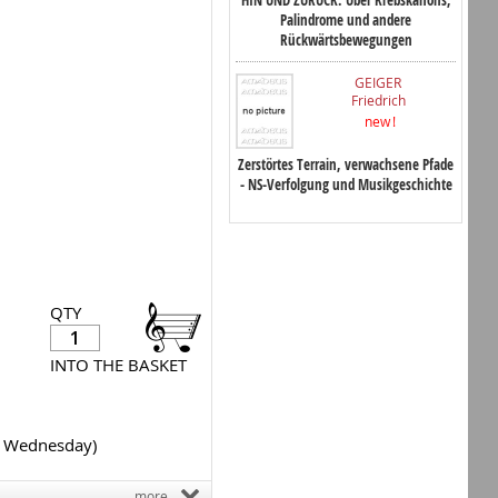
Palindrome und andere
Rückwärtsbewegungen
GEIGER
Friedrich
new !
Zerstörtes Terrain, verwachsene Pfade
- NS-Verfolgung und Musikgeschichte
QTY
INTO THE BASKET
y Wednesday)
more...