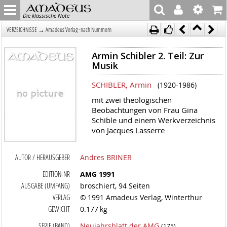
Die klassische Note
→
VERZEICHNISSE
Amadeus Verlag · nach Nummern
Armin Schibler 2. Teil: Zur
Musik
SCHIBLER, Armin
(1920-1986)
mit zwei theologischen
Beobachtungen von Frau Gina
Schible und einem Werkverzeichnis
von Jacques Lasserre
AUTOR / HERAUSGEBER
Andres BRINER
EDITION-NR
AMG 1991
AUSGABE (UMFANG)
broschiert, 94 Seiten
VERLAG
© 1991 Amadeus Verlag, Winterthur
GEWICHT
0.177 kg
SERIE (BAND)
Neujahrsblatt der AMG
(175)