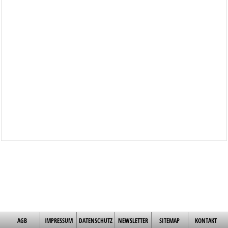
AGB
IMPRESSUM
DATENSCHUTZ
NEWSLETTER
SITEMAP
KONTAKT