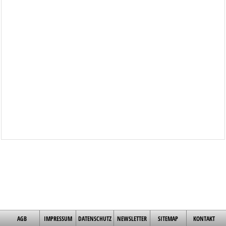
AGB
IMPRESSUM
DATENSCHUTZ
NEWSLETTER
SITEMAP
KONTAKT