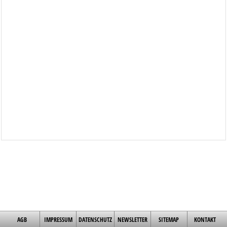
AGB
IMPRESSUM
DATENSCHUTZ
NEWSLETTER
SITEMAP
KONTAKT