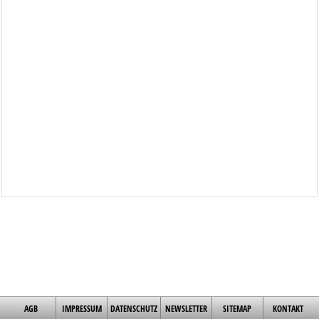
AGB
IMPRESSUM
DATENSCHUTZ
NEWSLETTER
SITEMAP
KONTAKT