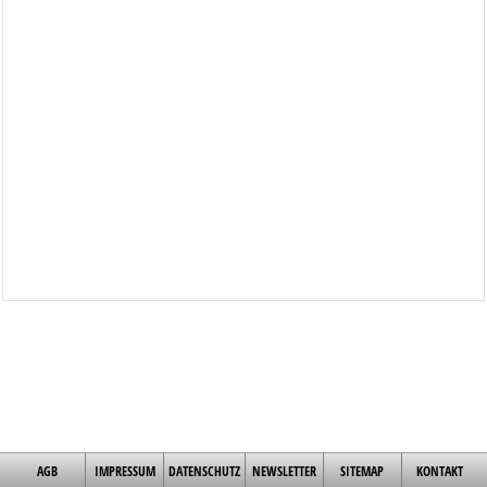
AGB
IMPRESSUM
DATENSCHUTZ
NEWSLETTER
SITEMAP
KONTAKT