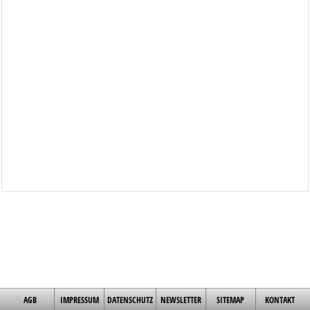
AGB
IMPRESSUM
DATENSCHUTZ
NEWSLETTER
SITEMAP
KONTAKT