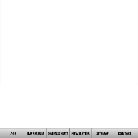
AGB
IMPRESSUM
DATENSCHUTZ
NEWSLETTER
SITEMAP
KONTAKT