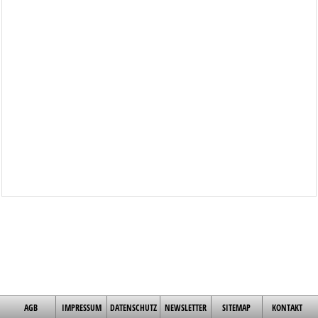
AGB
IMPRESSUM
DATENSCHUTZ
NEWSLETTER
SITEMAP
KONTAKT