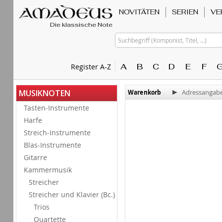
NOVITÄTEN
SERIEN
VE
Die klassische Note
Suchbegriff (Komponist, Titel, ...)
A
B
C
D
E
F
Register A-Z
MUSIKNOTEN
Warenkorb
Adressangab
Tasten-Instrumente
Harfe
Streich-Instrumente
Blas-Instrumente
Gitarre
Kammermusik
Streicher
Streicher und Klavier (Bc.)
Trios
Quartette