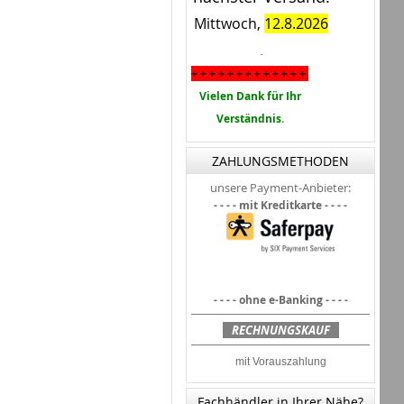
Mittwoch,
12.8.2026
.
+ + + + + + + + + + + + +
Vielen Dank für Ihr
Verständnis.
ZAHLUNGSMETHODEN
unsere Payment-Anbieter:
- - - - mit Kreditkarte - - - -
- - - - ohne e-Banking - - - -
|
RECHNUNGSKAUF
|
mit Vorauszahlung
Fachhändler in Ihrer Nähe?