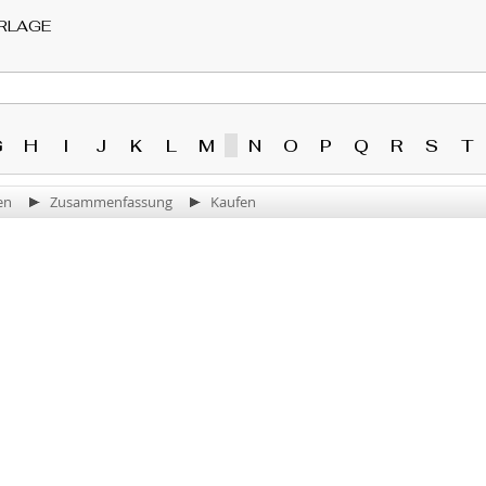
RLAGE
G
H
I
J
K
L
M
N
O
P
Q
R
S
T
en
Zusammenfassung
Kaufen