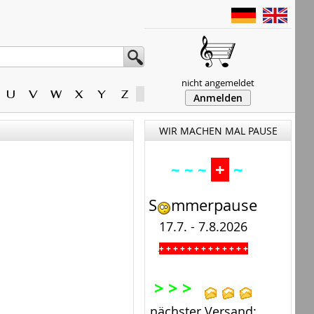
nicht angemeldet
U
V
W
X
Y
Z
Anmelden
WIR MACHEN MAL PAUSE
+
~
~ ~ ~
S
mmerpause
17.7. - 7.8.2026
+ + + + + + + + + + + + +
.
> > >
nächster Versand: