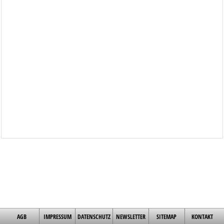
AGB
IMPRESSUM
DATENSCHUTZ
NEWSLETTER
SITEMAP
KONTAKT