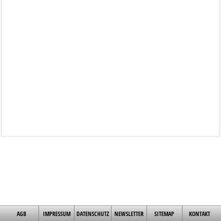
AGB
IMPRESSUM
DATENSCHUTZ
NEWSLETTER
SITEMAP
KONTAKT